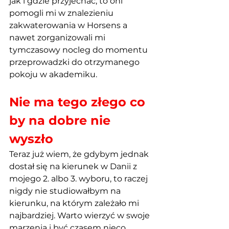
jak i gdzie przyjechać, to oni 
pomogli mi w znalezieniu 
zakwaterowania w Horsens a 
nawet zorganizowali mi 
tymczasowy nocleg do momentu 
przeprowadzki do otrzymanego 
pokoju w akademiku. 
Nie ma tego złego co 
by na dobre nie 
wyszło 
Teraz już wiem, że gdybym jednak 
dostał się na kierunek w Danii z 
mojego 2. albo 3. wyboru, to raczej 
nigdy nie studiowałbym na 
kierunku, na którym zależało mi 
najbardziej. Warto wierzyć w swoje 
marzenia i być czasem nieco 