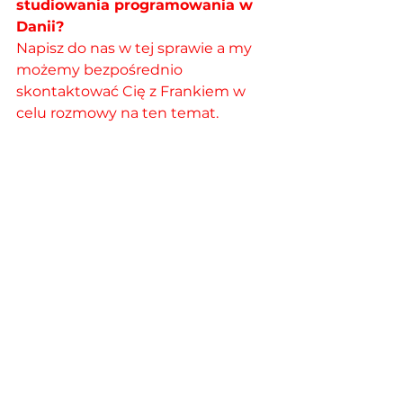
studiowania programowania w 
Danii? 
Napisz do nas w tej sprawie a my 
możemy bezpośrednio 
skontaktować Cię z Frankiem w 
celu rozmowy na ten temat. 
Poczytaj więcej na temat kierunku 
Software Technology Engineering.
Zobacz relację video Franka 
opisującą, jak w 3 dni dostał się na 
studia w Danii:
https://www.youtube.com/watch?
v=I2W1ZRwtrYU