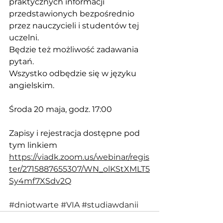
praktycznych informacji 
przedstawionych bezpośrednio 
przez nauczycieli i studentów tej 
uczelni. 
Będzie też możliwość zadawania 
pytań. 
Wszystko odbędzie się w języku 
angielskim.
Środa 20 maja, godz. 17:00
Zapisy i rejestracja dostępne pod 
tym linkiem
https://viadk.zoom.us/webinar/regis
ter/2715887655307/WN_olKStXMLT5
Sy4mf7XSdv2Q
#dniotwarte
#VIA
#studiawdanii