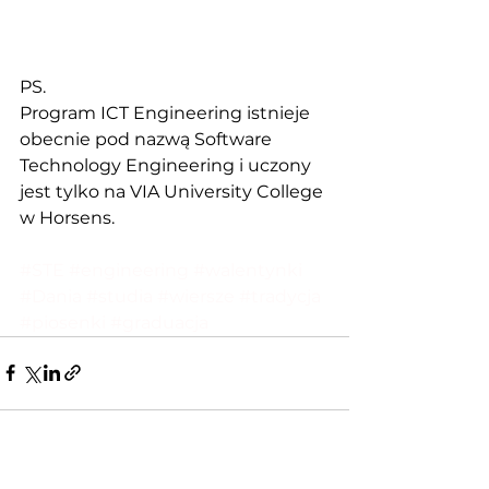
PS.
Program ICT Engineering istnieje 
obecnie pod nazwą Software 
Technology Engineering i uczony 
jest tylko na VIA University College 
w Horsens. 
#STE
#engineering
#walentynki
#Dania
#studia
#wiersze
#tradycja
#piosenki
#graduacja