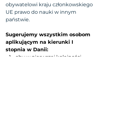
obywatelowi kraju członkowskiego 
UE prawo do nauki w innym 
państwie. 
Sugerujemy wszystkim osobom 
aplikującym na kierunki I 
stopnia w Danii:
aby w pierwszej kolejności 
poinformowali uczelnie 
(mailem albo poprzez portal 
uczelniany) o zaistniałym 
problemie oraz terminie 
dostarczenia brakującego 
dokumentu jakim jest 
Świadectwo Dojrzałości 
(duńskie uczelnie zrozumieją o 
co chodzi jeżeli napiszecie 
Final Examination Results, 
albo Swiadectwo Dojrzalosci);  