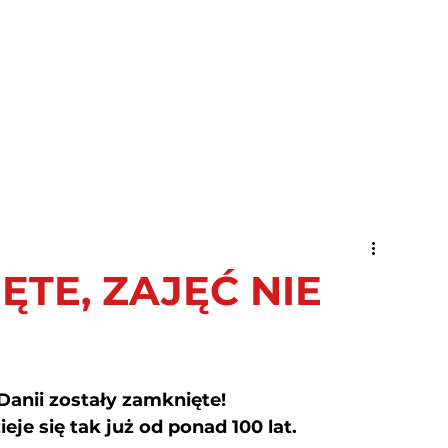
Kierunki
Dla kogo studia
Rekrutacja na studia
Dani
TE, ZAJĘĆ NIE
Danii zostały zamknięte!
ieje się tak już od ponad 100 lat. 