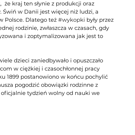
  że kraj ten słynie z produkcji oraz 
wiń w Danii jest więcej niż ludzi, a 
w Polsce. Dlatego też 
#wykopki
 były przez 
dnej rodzinie, zwłaszcza w czasach, gdy 
yzowana i zoptymalizowana jak jest to 
wiele dzieci zaniedbywało i opuszczało 
com w ciężkiej i czasochłonnej pracy 
oku 1899 postanowiono w końcu pochylić 
musza pogodzić obowiązki rodzinne z 
ficjalnie tydzień wolny od nauki we 