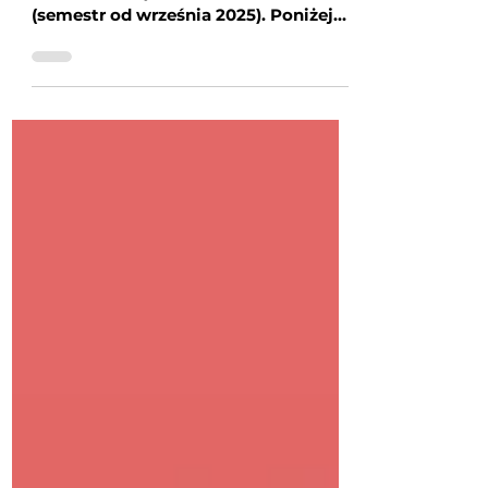
Kierunki 2025
Zaktualizowana lista kierunków I
stopnia dostępna w rekrutacji 2025
(semestr od września 2025). Poniżej
przedstawiamy listę kierunków I...