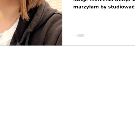
marzyłam by studiować 
Fashion i Designem. Dl
aplikować na uczelnię 
wyjechać do Danii na st
perspektywy jakie daje 
edukacji, który funkcjo
czasu by sprostać wym
świata. Proces aplikacj
sama. Jednak z czasem 