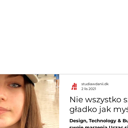
Kierunki
Dla kogo studia
Rekrutacja na studia
Dani
studiawdanii.dk
2 lis 2021
Nie wszystko s
gładko jak my
Design, Technology & B
swoje marzenia Ucząc s