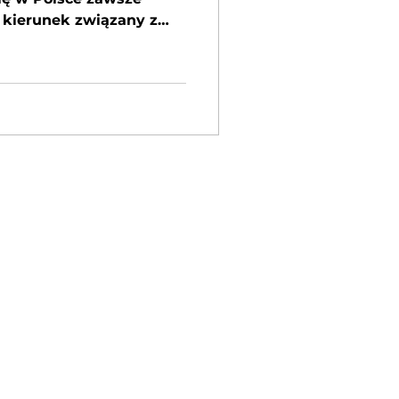
kierunek związany z
atego postanowiłam
w Herning. Chciałam
udia ze względu na
ten kraj, oraz system
nuje w Danii z duchem
aganiom współczesnego
i na studia rozpoczęłam
zdałam sobie sprawę, że