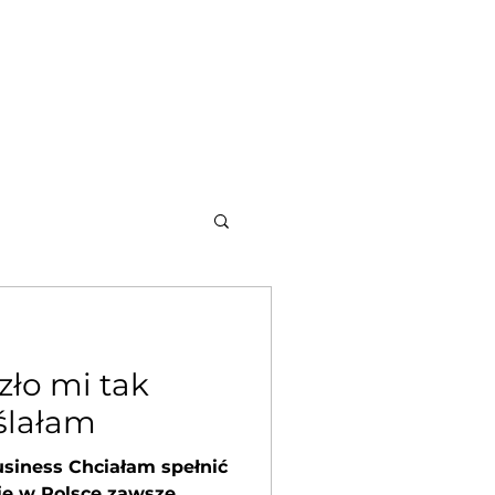
a - warto wiedzieć
Kontakt
zło mi tak
ślałam
usiness Chciałam spełnić
ię w Polsce zawsze