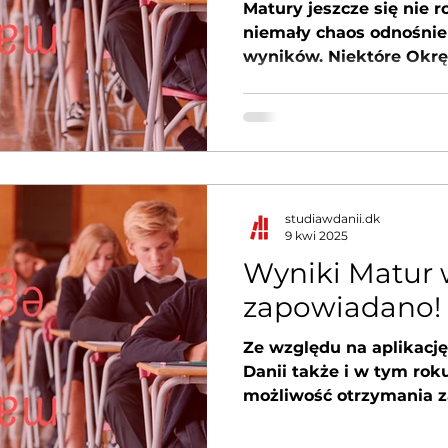
Matury jeszcze się nie r
niemały chaos odnośnie
wyników. Niektóre Okr
Egzaminacyjne...
studiawdanii.dk
9 kwi 2025
Wyniki Matur 
zapowiadano!
Ze względu na aplikację
Danii także i w tym rok
możliwość otrzymania z
wynikami matur, i to prz
lat maturzyści z Polski 