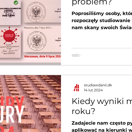
problem?
Poprosiliśmy osoby, któ
rozpoczęły studiowanie 
nam skany swoich Świad
Otrzymane...
studiawdanii.dk
14 lut 2024
Kiedy wyniki 
roku?
Zadajecie nam często p
aplikować na kierunki w