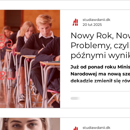
wtedy problem pisaliśm
tutaj:
https://www.studiawda
studiawdanii.dk
20 lut 2025
%BAne-matury-co-na-to
Nowy Rok, Now
Problemy, czyli
późnymi wynik
Już od ponad roku Mini
Narodowej ma nową sze
dekadzie zmienił się ró
Centralnej Komisji...
studiawdanii.dk