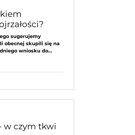
akiem
jrzałości?
atego sugerujemy
 obecnej skupili się na
dniego wniosku do
- w czym tkwi