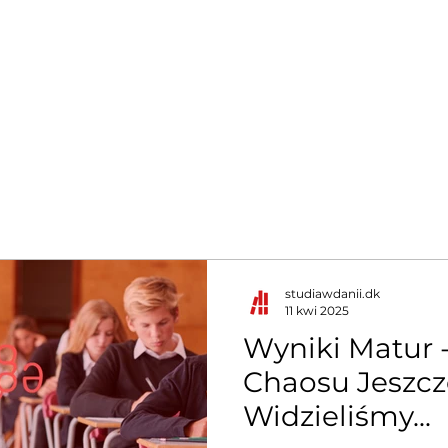
Kierunki
Dla kogo studia
Rekrutacja na studia
Dani
studiawdanii.dk
11 kwi 2025
Wyniki Matur 
Chaosu Jeszcz
Widzieliśmy...