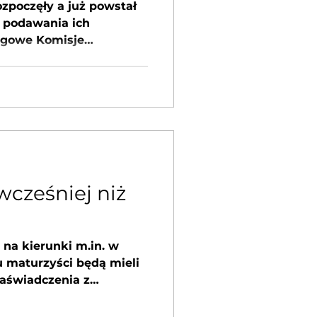
ozpoczęły a już powstał
 podawania ich
ęgowe Komisje
wcześniej niż
 na kierunki m.in. w
u maturzyści będą mieli
aświadczenia z
ed 8 lipca! Już od kilku
aplikujący na studia