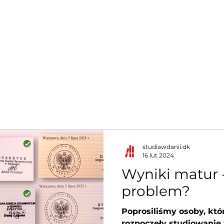
Kierunki
Dla kogo studia
Rekrutacja na studia
Dani
studiawdanii.dk
16 lut 2024
Wyniki matur 
problem?
Poprosiliśmy osoby, któ
rozpoczęły studiowanie 