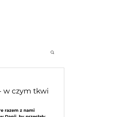
a - warto wiedzieć
Kontakt
- w czym tkwi
re razem z nami
w Danii, by przesłały