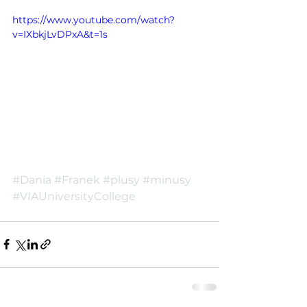
https://www.youtube.com/watch?
v=IXbkjLvDPxA&t=1s
#Dania
#Franek
#plusy
#minusy
#VIAUniversityCollege