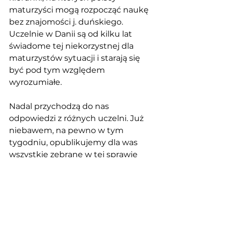
maturzyści mogą rozpocząć naukę 
bez znajomości j. duńskiego. 
Uczelnie w Danii są od kilku lat 
świadome tej niekorzystnej dla 
maturzystów sytuacji i starają się 
być pod tym względem 
wyrozumiałe. 
Nadal przychodzą do nas 
odpowiedzi z różnych uczelni. Już 
niebawem, na pewno w tym 
tygodniu, opublikujemy dla was 
wszystkie zebrane w tej sprawie 
informacje i politykę każdej uczelni 
odnośnie późnego dołączania do 
aplikacji Świadectwa Dojrzałości. 