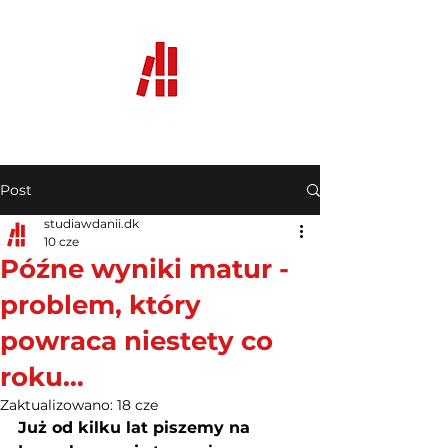
Post
studiawdanii.dk
10 cze
Późne wyniki matur -
problem, który
powraca niestety co
roku…
Zaktualizowano:
18 cze
Już od kilku lat piszemy na 